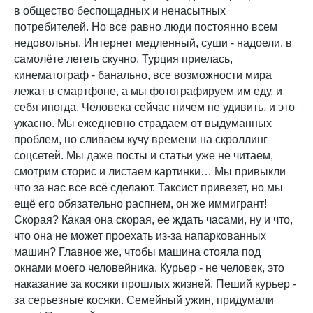
в общество беспощадных и ненасытных
потребителей. Но все равно люди постоянно всем
недовольны. Интернет медленный, суши - надоели, в
самолёте лететь скучно, Турция приелась,
кинематограф - банально, все возможности мира
лежат в смартфоне, а мы фотографируем им еду, и
себя иногда. Человека сейчас ничем не удивить, и это
ужасно. Мы ежедневно страдаем от выдуманных
проблем, но сливаем кучу времени на скроллинг
соцсетей. Мы даже посты и статьи уже не читаем,
смотрим сторис и листаем картинки… Мы привыкли
что за нас все всё сделают. Таксист привезет, но мы
ещё его обязательно распнем, он же иммигрант!
Скорая? Какая она скорая, ее ждать часами, ну и что,
что она не может проехать из-за напаркованных
машин? Главное же, чтобы машина стояла под
окнами моего человейника. Курьер - не человек, это
наказание за косяки прошлых жизней. Пеший курьер -
за серьезные косяки. Семейный ужин, придумали