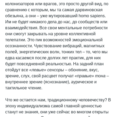
колонизаторов или врагов, это просто другой вид, по
сравнению с которым, мы та самая дарвиновская
обезьяна, а они – уже мутировавший homo sapiens.
Им не будет никакого дела до нас, до сообществ или
взаимодействия. Все свои ментальные потребности
они смогут закрывать на уровне коллективной
телепатии. Это пик возможностей эмоциональной
осознанности. Чувствование вибраций, магнитных
полей, энергетических волн, тонких тел – то, чего мы
едва касаемся после долгих лет практик, для них
будет повседневной реальностью. На задний план
отойдут все
«левые» сенсоры
– обоняние, вкус,
зрение, слух, свой расцвет получат
«правые» тона
–
внутреннее зрение (яснознание), аурическое и
тактильное чтение.
Что же остается нам, традиционному человечеству? В
эпоху индивидуализма самой главной ценностью
станут не знания, они уже сейчас во многом открыты