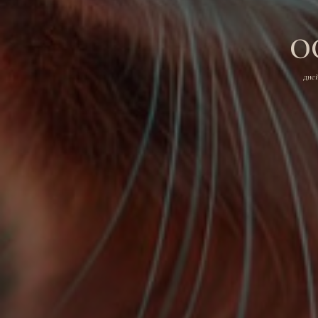
0
дне