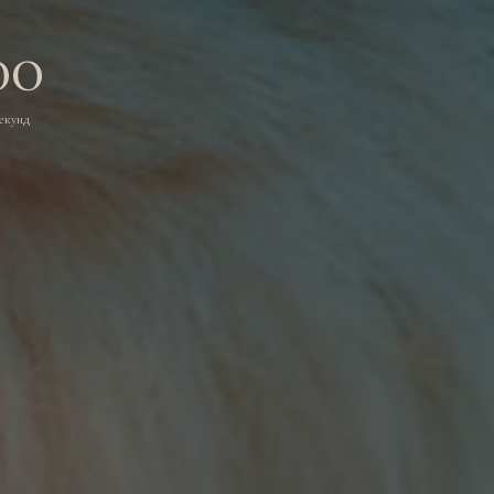
00
екунд