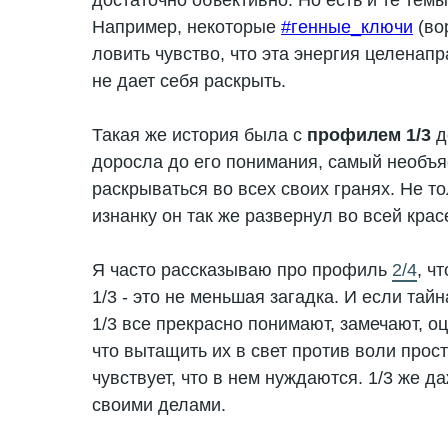
достаточно объективно. Но есть и те тем
Например, некоторые
#генные_ключи
(во
ловить чувство, что эта энергия целенап
не дает себя раскрыть.
Такая же история была с
профилем 1/3
д
доросла до его понимания, самый необъя
раскрываться во всех своих гранях. Не 
изнанку он так же развернул во всей крас
Я часто рассказываю про профиль
2/4
, ч
1/3 - это не меньшая загадка. И если тайн
1/3 все прекрасно понимают, замечают, о
что вытащить их в свет против воли прост
чувствует, что в нем нуждаются. 1/3 же д
своими делами.