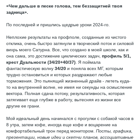
«Чем дальше в песке голова, тем беззащитней твоя
задница».
По последней и пришлись щедрые уроки 2024-го.
Неплохие результаты на профполе, созданные из чистого
отклика, очень быстро затянули в творческий поток и силовой
вихрь моего Сатурна. Все, что создано в моей школе, как и
она сама, это достижение циклических задач,
профиль 5/1,
крест Дуальности (34/20+40/37)
. Я поймала
фантастическую волну
34/20
и поняла всех МГ, которым
трудно остановиться и которых раздражают любые
торможения. Это пьянящий жизненный драйв - лететь куда-
то на внутренней волне, не имея ни секунды на осмысление
вектора. Полная сдача потоку, результативность, которая
затягивает еще глубже в работу, вытесняя из жизни все
другие ее грани.
Мой идеальный день начинался с прогулки с собакой часов в
8 утра, затем кофе, иногда еще кофе и воцарение на
комфортабельный трон перед монитором.
Посты, графика,
презентации, новые идеи и скетчи планов, ассоциативные