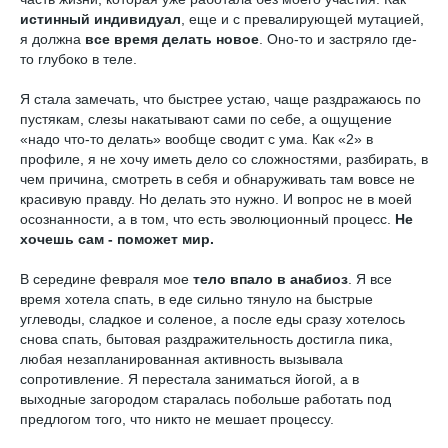
истинный индивидуал
, еще и с превалирующей мутацией,
я должна
все время делать новое
. Оно-то и застряло где-
то глубоко в теле.
Я стала замечать, что быстрее устаю, чаще раздражаюсь по
пустякам, слезы накатывают сами по себе, а ощущение
«надо что-то делать» вообще сводит с ума. Как «2» в
профиле, я не хочу иметь дело со сложностями, разбирать, в
чем причина, смотреть в себя и обнаруживать там вовсе не
красивую правду. Но делать это нужно. И вопрос не в моей
осознанности, а в том, что есть эволюционный процесс.
Не
хочешь сам - поможет мир.
В середине февраля мое
тело впало в анабиоз
. Я все
время хотела спать, в еде сильно тянуло на быстрые
углеводы, сладкое и соленое, а после еды сразу хотелось
снова спать, бытовая раздражительность достигла пика,
любая незапланированная активность вызывала
сопротивление. Я перестала заниматься йогой, а в
выходные загородом старалась побольше работать под
предлогом того, что никто не мешает процессу.