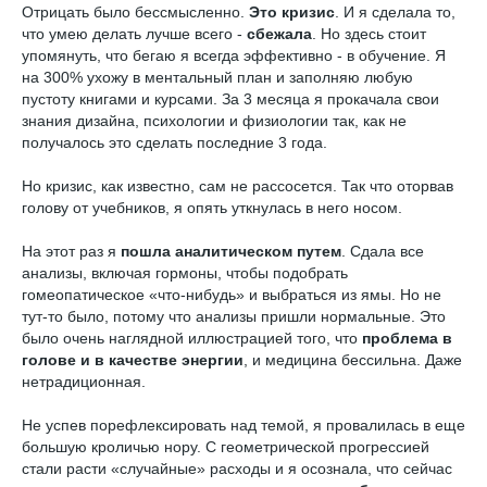
Отрицать было бессмысленно.
Это кризис
. И я сделала то,
что умею делать лучше всего -
сбежала
. Но здесь стоит
упомянуть, что бегаю я всегда эффективно - в обучение. Я
на 300% ухожу в ментальный план и заполняю любую
пустоту книгами и курсами. За 3 месяца я прокачала свои
знания дизайна, психологии и физиологии так, как не
получалось это сделать последние 3 года.
Но кризис, как известно, сам не рассосется. Так что оторвав
голову от учебников, я опять уткнулась в него носом.
На этот раз я
пошла аналитическом путем
. Сдала все
анализы, включая гормоны, чтобы подобрать
гомеопатическое «что-нибудь» и выбраться из ямы. Но не
тут-то было, потому что анализы пришли нормальные. Это
было очень наглядной иллюстрацией того, что
проблема в
голове и в качестве энергии
, и медицина бессильна. Даже
нетрадиционная.
Не успев порефлексировать над темой, я провалилась в еще
большую кроличью нору. С геометрической прогрессией
стали расти «случайные» расходы и я осознала, что сейчас