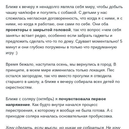
Ближе к вечеру я ненадолго являла себя миру, чтобы добыть
чашку чая/кофе и погулять с собакой. С детьми у нас
сложилась негласная договоренность, что когда я с ними, я с
ними, но когда я работаю, они сами по себе. Они оба
проекторы с закрытой головой
, так что вопрос «чем себя
занять» встает редко, особенно если забрать гаджеты и
предложить сделать что-то по дому. Сдувает моментально! 5
минут и они глубоко погружены в только что придуманную
игру :)
Время бежало, наступила осень, мы вернулись в город. В
принципе, в моем мире изменилась только локация. Пес
остался загородом, так что вместо прогулки я отводила
старшего в школу, а ближе к вечеру собирала всех детей по
окрестностям.
Ближе с соляру (октябрь) я
почувствовала первое
напряжение
. Как будто внутри начался процесс
перестроения, к которому я вообще не была готова. А с
приходом соляра началась основательная пробуксовка.
Хочу сделать, если мысли, но никак не собраться. Не хочу