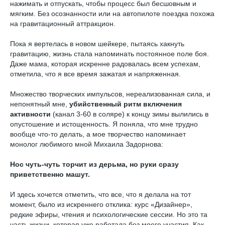
нажимать и отпускать, чтобы процесс был бесшовным и
мягким. Без осознанности или на автопилоте поездка похожа
на гравитационный аттракцион.
Пока я вертелась в новом шейкере, пытаясь хакнуть
гравитацию, жизнь стала напоминать постоянное поле боя.
Даже мама, которая искренне радовалась всем успехам,
отметила, что я все время зажатая и напряженная.
Множество творческих импульсов, нереализованная сила, и
непонятный мне,
убийственный ритм включения
активности
(канал 3-60 в соляре) к концу зимы вылились в
опустошение и истощенность. Я поняла, что мне трудно
вообще что-то делать, а мое творчество напоминает
монолог любимого мной Михаила Задорнова:
Нос чуть-чуть торчит из дерьма, но руки сразу
приветственно машут.
И здесь хочется отметить, что все, что я делала на тот
момент, было из искреннего отклика: курс «Дизайнер»,
редкие эфиры, чтения и психологические сессии. Но это та
часть жизни, которая уже работала без моего участия. Как