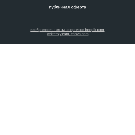
публичная оферта
изображения взяты с сервисов freepik.com,
vekteezy.com, canva.com