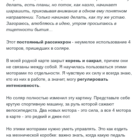
делать, есть планы, но поток, как назло, начинает
шарашить, приковывая внимание в одном ему понятном
направлении. Только начинаю делать, как ту же устаю.
Загораюсь, влюбляюсь в идею, утром просыпаюсь в
тщетности бытия
…
Этот
постоянный рассинхрон
- неумелое использование 4
моторов, пришедших в соляре.
В моей родной карте закрыт
корень и сакрал
, причем они
не связаны между собой. Я научилась пользоваться этими
моторами по отдельности. Я чувствую их силу и всегда знаю,
кто из них в работе, а значит, могу
регулировать
интенсивность
.
Но соляр полностью изменил эту картину. Представьте себе
крутую спортивную машину, за руль которой сажают
велосипедиста. Два новых мотора - это сила, а все 4 мотора
в карте - это редкий и джек-пот.
Но этими моторами нужно уметь управлять. Это как ездить
на мехнической коробке: важно знать, когда какую педаль