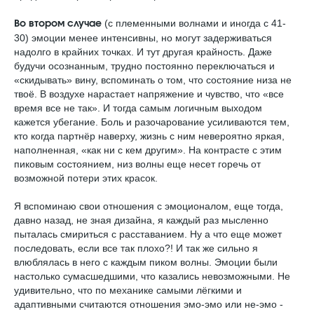
(с племенными волнами и иногда с 41-
Во втором случае
30) эмоции менее интенсивны, но могут задерживаться
надолго в крайних точках. И тут другая крайность. Даже
будучи осознанным, трудно постоянно переключаться и
«скидывать» вину, вспоминать о том, что состояние низа не
твоё. В воздухе нарастает напряжение и чувство, что «все
время все не так». И тогда самым логичным выходом
кажется убегание. Боль и разочарование усиливаются тем,
кто когда партнёр наверху, жизнь с ним невероятно яркая,
наполненная, «как ни с кем другим». На контрасте с этим
пиковым состоянием, низ волны еще несет горечь от
возможной потери этих красок.
Я вспоминаю свои отношения с эмоционалом, еще тогда,
давно назад, не зная дизайна, я каждый раз мысленно
пыталась смириться с расставанием. Ну а что еще может
последовать, если все так плохо?! И так же сильно я
влюблялась в него с каждым пиком волны. Эмоции были
настолько сумасшедшими, что казались невозможными. Не
удивительно, что по механике самыми лёгкими и
адаптивными считаются отношения эмо-эмо или не-эмо -