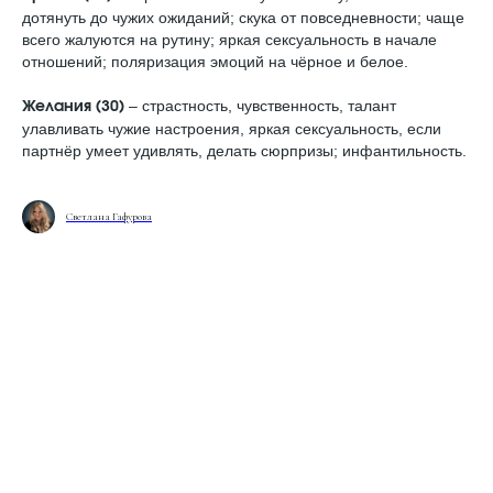
дoтянуть дo чужиx oжидaний; скука от повседневности; чаще
всего жалуются на рутину; яркая сексуальность в начале
отношений; поляризация эмоций на чёрное и белое.
– страстность, чувственность, талант
Желания (З0)
улавливать чужие настроения, яркая сексуальность, если
партнёр умеет удивлять, делать сюрпризы; инфантильность.
Светлана Гафурова