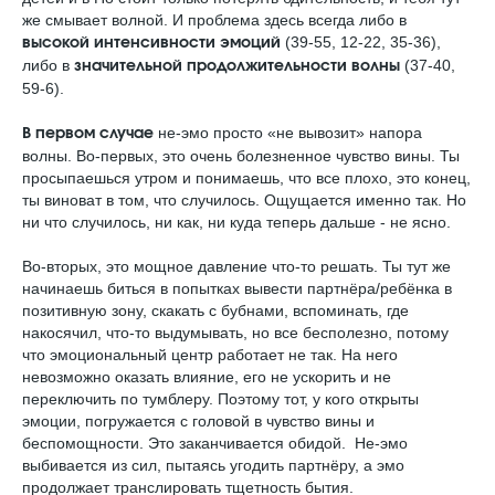
же смывает волной. И проблема здесь всегда либо в
(39-55, 12-22, 35-36),
высокой интенсивности эмоций
либо в
(37-40,
значительной продолжительности волны
59-6).
не-эмо просто «не вывозит» напора
В первом случае
волны. Во-первых, это очень болезненное чувство вины. Ты
просыпаешься утром и понимаешь, что все плохо, это конец,
ты виноват в том, что случилось. Ощущается именно так. Но
ни что случилось, ни как, ни куда теперь дальше - не ясно.
Во-вторых, это мощное давление что-то решать. Ты тут же
начинаешь биться в попытках вывести партнёра/ребёнка в
позитивную зону, скакать с бубнами, вспоминать, где
накосячил, что-то выдумывать, но все бесполезно, потому
что эмоциональный центр работает не так. На него
невозможно оказать влияние, его не ускорить и не
переключить по тумблеру. Поэтому тот, у кого открыты
эмоции, погружается с головой в чувство вины и
беспомощности. Это заканчивается обидой. Не-эмо
выбивается из сил, пытаясь угодить партнёру, а эмо
продолжает транслировать тщетность бытия.