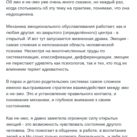
Об эмо и не-эмо уже очень много сказано, но каждый раз,
когда спотыкаюсь об эту тему на практике, понимаю, что она
недооценена.
Механика эмоционального обуславливания работает, как и
любая другая: из закрытого (определённого) центра - в
открытый. И вот тут запускается жизненная драма. Эмоции -
самая сложная и непознанная область человеческой
психики. Несмотря на многочисленные труды по
систематизации, классификации, дифференциации, эмоции
не перестают удивлять как психологов, так и тех, кто под их
влиянием теряет адекватность.
В парах и детско-родительских системах самое сложное
именно выстраивание стратегии взаимодействия между эмо
и не-эмо. Это и установление правильного контакта, и
понимание механики, и глубокое внимание к своим
состояниям.
Как не-эмо, я давно заметила огромную силу открытых
эмоций - это возможность чувствовать состояние другого
человека. Это помогает в общении, в работе, в воспитании
детей и в Но стоит только потерять бдительность, и тебя тут