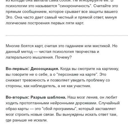
из колоды она выпала сама собой. Не игнорируйте её. В
психологии это называется "синхроничность". Считайте это
прямым сообщением, которое срывает все защиты вашего
Эго. Она часто дает самый честный и прямой ответ, минуя
логические построения первых пяти карт.
...........................................................................................................
Многие боятся карт, считая это гаданием или мистикой. Но
данный метод — чистая психология творчества и
латерального мышления. Почему?
Во-первых: Диссоциация.
Когда вы смотрите на картинку,
вы говорите не о себе, а о "персонаже на карте". Это
снижает тревожность и позволяет увидеть проблему со
стороны, как наблюдатель, а не как участник.
Во-вторых: Разрыв шаблона.
Наш мозг ленив, он любит
ходить протоптанными нейронными дорожками. Случайный
образ карты — это "сбой программы", который заставляет
мозг строить новые связи. Вы вынуждены искать ответ там,
где раньше не искали.