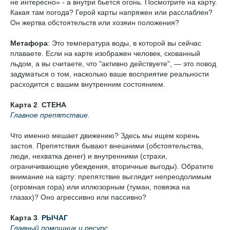
не интересно» - а внутри бьется огонь. Посмотрите на карту.
Какая там погода? Герой карты напряжен или расслаблен?
Он жертва обстоятельств или хозяин положения?
Метафора
: Это температура воды, в которой вы сейчас
плаваете. Если на карте изображен человек, скованный
льдом, а вы считаете, что "активно действуете", — это повод
задуматься о том, насколько ваше восприятие реальности
расходится с вашим внутренним состоянием.
Карта 2
.
СТЕНА
Главное препятствие.
Что именно мешает движению? Здесь мы ищем корень
застоя. Препятствия бывают внешними (обстоятельства,
люди, нехватка денег) и внутренними (страхи,
ограничивающие убеждения, вторичные выгоды). Обратите
внимание на карту: препятствие выглядит непреодолимым
(огромная гора) или иллюзорным (туман, повязка на
глазах)? Оно агрессивно или пассивно?
Карта 3
.
РЫЧАГ
Главный помощник и ресурс.