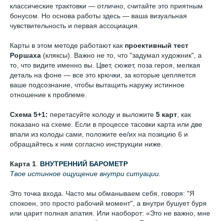
классические трактовки — отлично, считайте это приятным
бонусом. Но основа работы здесь — ваша визуальная
чувствительность и первая ассоциация.
Карты в этом методе работают как
проективный тест
Роршаха
(кляксы). Важно не то, что "задумал художник", а
то, что видите именно вы. Цвет, сюжет, поза героя, мелкая
деталь на фоне — все это крючки, за которые цепляется
ваше подсознание, чтобы вытащить наружу истинное
отношение к проблеме.
Схема 5+1:
перетасуйте колоду и выложите
5 карт
, как
показано на схеме. Если в процессе тасовки карта или две
впали из колоды сами, положите ее/их на позицию 6 и
обращайтесь к ним согласно инструкции ниже.
Карта 1
.
ВНУТРЕННИЙ БАРОМЕТР
Твое истинное ощущение внутри ситуации.
Это точка входа. Часто мы обманываем себя, говоря: "Я
спокоен, это просто рабочий момент", а внутри бушует буря
или царит полная апатия. Или наоборот: «Это не важно, мне