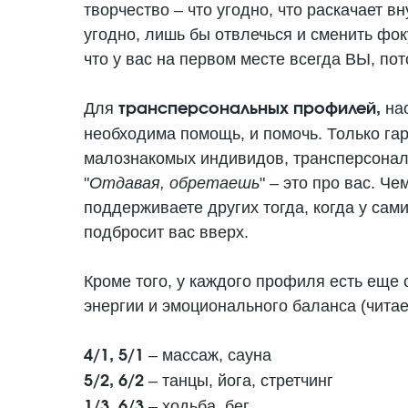
творчество – что угодно, что раскачает в
угодно, лишь бы отвлечься и сменить фок
что у вас на первом месте всегда ВЫ, по
Для
на
трансперсональных профилей,
необходима помощь, и помочь. Только га
малознакомых индивидов, трансперсонал
"
Отдавая, обретаешь
" – это про вас. Ч
поддерживаете других тогда, когда у сам
подбросит вас вверх.
Кроме того, у каждого профиля есть еще
энергии и эмоционального баланса (читае
– массаж, сауна
4/1, 5/1
– танцы, йога, стретчинг
5/2, 6/2
– ходьба, бег
1/3, 6/3