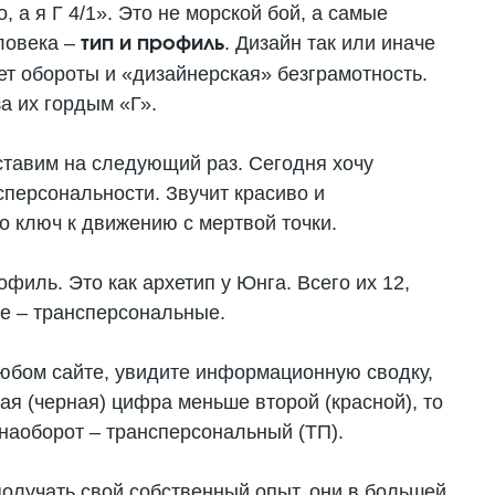
о, а я Г 4/1». Это не морской бой, а самые
ловека –
. Дизайн так или иначе
тип и профиль
ет обороты и «дизайнерская» безграмотность.
а их гордым «Г».
оставим на следующий раз. Сегодня хочу
сперсональности. Звучит красиво и
то ключ к движению с мертвой точки.
филь. Это как архетип у Юнга. Всего их 12,
е – трансперсональные.
любом сайте, увидите информационную сводку,
вая (черная) цифра меньше второй (красной), то
наоборот – трансперсональный (ТП).
олучать свой собственный опыт, они в большей