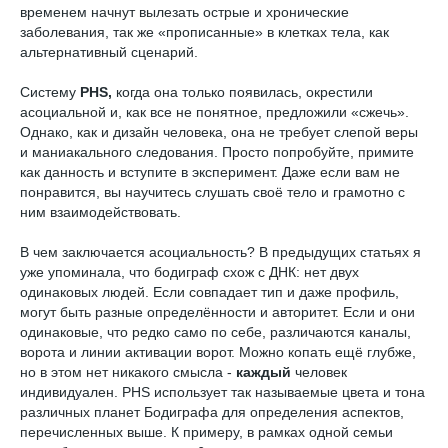
временем начнут вылезать острые и хронические
заболевания, так же «прописанные» в клетках тела, как
альтернативный сценарий.
Систему
PHS,
когда она только появилась, окрестили
асоциальной и, как все не понятное, предложили «сжечь».
Однако, как и дизайн человека, она не требует слепой веры
и маниакального следования. Просто попробуйте, примите
как данность и вступите в эксперимент. Даже если вам не
понравится, вы научитесь слушать своё тело и грамотно с
ним взаимодействовать.
В чем заключается асоциальность? В предыдущих статьях я
уже упоминала, что бодиграф схож с ДНК: нет двух
одинаковых людей. Если совпадает тип и даже профиль,
могут быть разные определённости и авторитет. Если и они
одинаковые, что редко само по себе, различаются каналы,
ворота и линии активации ворот. Можно копать ещё глубже,
но в этом нет никакого смысла -
каждый
человек
индивидуален. PHS использует так называемые цвета и тона
различных планет Бодиграфа для определения аспектов,
перечисленных выше. К примеру, в рамках одной семьи