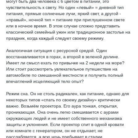
могут быть два человека с 6 цветом в питании, это
чувствительность к свету. Но один «левый» = дневной тип
питания, прямые солнечные лучи, яркий свет, а другой -
«правый», ночной тип = питание при приглушенном свете
или в ночное время. В этом случае сложно представить
классический семейный ужин или традиционное застолье на
праздник, когда каждый следует своему режиму.
Аналогичная ситуация с ресурсной средой. Один
восстанавливается в горах, а второй в зеленой долине.
Имеет ли смысл ехать по привычке на 2 недели на море?
Или стоит рассмотреть увлекательное путешествие на
автомобиле по смешанной местности и получить полный
впечатлений исцеляющий тело опыт?
Режим сна. Он не столь радикален, как питание, однако для
некоторых типов «спать по своему дизайну» критически
важно. Возьмём проектора. Его аура тонкая, открытая,
проникающая. Она очень легко смешивается с аурами
окружающих людей и не имеет собственного механизма
защиты и уклонения. Если проектор спит в одной кровати
или комнате с генератором, он не отдыхает, не
расслабляется, а всю ночь пребывает в стадии