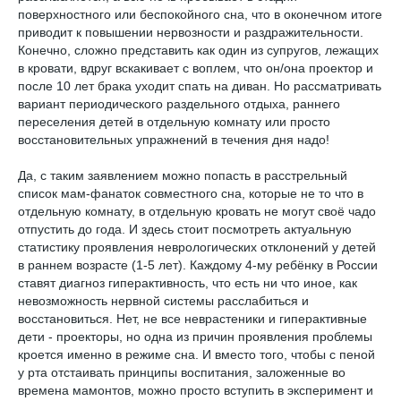
поверхностного или беспокойного сна, что в оконечном итоге
приводит к повышении нервозности и раздражительности.
Конечно, сложно представить как один из супругов, лежащих
в кровати, вдруг вскакивает с воплем, что он/она проектор и
после 10 лет брака уходит спать на диван. Но рассматривать
вариант периодического раздельного отдыха, раннего
переселения детей в отдельную комнату или просто
восстановительных упражнений в течения дня надо!
Да, с таким заявлением можно попасть в расстрельный
список мам-фанаток совместного сна, которые не то что в
отдельную комнату, в отдельную кровать не могут своё чадо
отпустить до года. И здесь стоит посмотреть актуальную
статистику проявления неврологических отклонений у детей
в раннем возрасте (1-5 лет). Каждому 4-му ребёнку в России
ставят диагноз гиперактивность, что есть ни что иное, как
невозможность нервной системы расслабиться и
восстановиться. Нет, не все неврастеники и гиперактивные
дети - проекторы, но одна из причин проявления проблемы
кроется именно в режиме сна. И вместо того, чтобы с пеной
у рта отстаивать принципы воспитания, заложенные во
времена мамонтов, можно просто вступить в эксперимент и