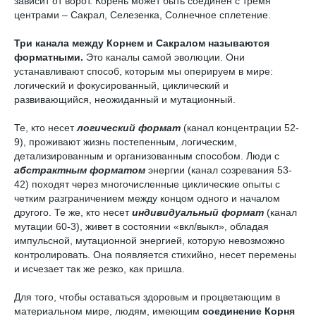
зависит от ворот. Корень может быть соединен с тремя
центрами – Сакрал, Селезенка, Солнечное сплетение.
Три канала между Корнем и Сакралом называются
форматными.
Это каналы самой эволюции. Они
устанавливают способ, которым мы оперируем в мире:
логический и фокусированный, циклический и
развивающийся, неожиданный и мутационный.
Те, кто несет
логический формат
(канал концентрации 52-
9), проживают жизнь постепенным, логическим,
детализированным и организованным способом. Люди с
абстрактным форматом
энергии (канал созревания 53-
42) походят через многочисленные циклические опыты с
четким разграничением между концом одного и началом
другого. Те же, кто несет
индивидуальный формат
(канал
мутации 60-3), живет в состоянии «вкл/выкл», обладая
импульсной, мутационной энергией, которую невозможно
контролировать. Она появляется стихийно, несет перемены
и исчезает так же резко, как пришла.
Для того, чтобы оставаться здоровым и процветающим в
материальном мире, людям, имеющим
соединение Корня