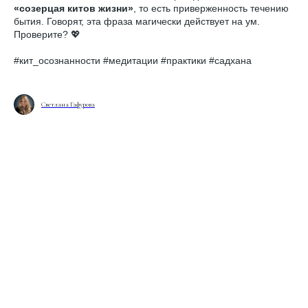
«созерцая китов жизни»
, то есть приверженность течению
бытия. Говорят, эта фраза магически действует на ум.
Проверите? 💖
#кит_осознанности #медитации #практики #садхана
Светлана Гафурова