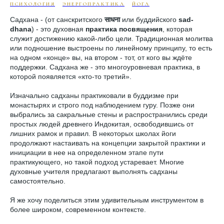
ПСИХОЛОГИЯ
ЭНЕРГОПРАКТИКА
ЙОГА
Садхана - (от санскритского
साधना
или буддийского
sad-
dhana
) - это духовная
практика посвящения
, которая
служит достижению какой-либо цели. Традиционная молитва
или подношение выстроены по линейному принципу, то есть
на одном «конце» вы, на втором - тот, от кого вы ждёте
поддержки. Садхана же - это многоуровневая практика, в
которой появляется «кто-то третий».
Изначально садханы практиковали в буддизме при
монастырях и строго под наблюдением гуру. Позже они
выбрались за сакральные стены и распространились среди
простых людей древнего Индокитая, освободившись от
лишних рамок и правил. В некоторых школах йоги
продолжают настаивать на концепции закрытой практики и
инициации в нее на определенном этапе пути
практикующего, но такой подход устаревает. Многие
духовные учителя предлагают выполнять садханы
самостоятельно.
Я же хочу поделиться этим удивительным инструментом в
более широком, современном контексте.