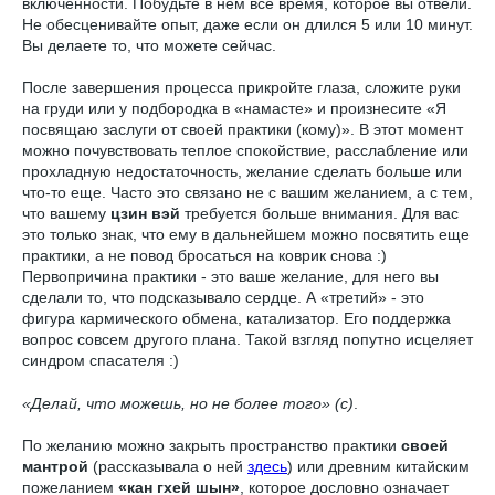
включённости. Побудьте в нем все время, которое вы отвели.
Не обесценивайте опыт, даже если он длился 5 или 10 минут.
Вы делаете то, что можете сейчас.
После завершения процесса прикройте глаза, сложите руки
на груди или у подбородка в «намасте» и произнесите «Я
посвящаю заслуги от своей практики (кому)». В этот момент
можно почувствовать теплое спокойствие, расслабление или
прохладную недостаточность, желание сделать больше или
что-то еще. Часто это связано не с вашим желанием, а с тем,
что вашему
цзин вэй
требуется больше внимания. Для вас
это только знак, что ему в дальнейшем можно посвятить еще
практики, а не повод бросаться на коврик снова :)
Первопричина практики - это ваше желание, для него вы
сделали то, что подсказывало сердце. А «третий» - это
фигура кармического обмена, катализатор. Его поддержка
вопрос совсем другого плана. Такой взгляд попутно исцеляет
синдром спасателя :)
«Делай, что можешь, но не более того» (с)
.
По желанию можно закрыть пространство практики
своей
мантрой
(рассказывала о ней
здесь
) или древним китайским
пожеланием
«кан гхей шын»
, которое дословно означает