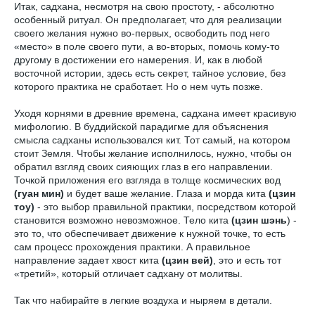
Итак, садхана, несмотря на свою простоту, - абсолютно
особенный ритуал. Он предполагает, что для реализации
своего желания нужно во-первых, освободить под него
«место» в поле своего пути, а во-вторых, помочь кому-то
другому в достижении его намерения. И, как в любой
восточной истории, здесь есть секрет, тайное условие, без
которого практика не сработает. Но о нем чуть позже.
Уходя корнями в древние времена, садхана имеет красивую
мифологию. В буддийской парадигме для объяснения
смысла садханы использовался кит. Тот самый, на котором
стоит Земля. Чтобы желание исполнилось, нужно, чтобы он
обратил взгляд своих сияющих глаз в его направлении.
Точкой приложения его взгляда в толще космических вод
(гуан мин)
и будет ваше желание. Глаза и морда кита
(цзин
тоу)
- это выбор правильной практики, посредством которой
становится возможно невозможное. Тело кита
(цзин шэнь
) -
это то, что обеспечивает движение к нужной точке, то есть
сам процесс прохождения практики. А правильное
направление задает хвост кита
(цзин вей)
, это и есть тот
«третий», который отличает садхану от молитвы.
Так что набирайте в легкие воздуха и ныряем в детали.