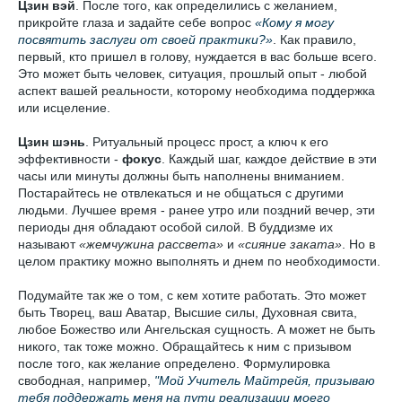
Цзин вэй
. После того, как определились с желанием,
прикройте глаза и задайте себе вопрос
«Кому я могу
посвятить заслуги от своей практики?»
. Как правило,
первый, кто пришел в голову, нуждается в вас больше всего.
Это может быть человек, ситуация, прошлый опыт - любой
аспект вашей реальности, которому необходима поддержка
или исцеление.
Цзин шэнь
. Ритуальный процесс прост, а ключ к его
эффективности -
фокус
. Каждый шаг, каждое действие в эти
часы или минуты должны быть наполнены вниманием.
Постарайтесь не отвлекаться и не общаться с другими
людьми. Лучшее время - ранее утро или поздний вечер, эти
периоды дня обладают особой силой. В буддизме их
называют
«жемчужина рассвета»
и
«сияние заката»
. Но в
целом практику можно выполнять и днем по необходимости.
Подумайте так же о том, с кем хотите работать. Это может
быть Творец, ваш Аватар, Высшие силы, Духовная свита,
любое Божество или Ангельская сущность. А может не быть
никого, так тоже можно. Обращайтесь к ним с призывом
после того, как желание определено. Формулировка
свободная, например,
"Мой Учитель Майтрейя, призываю
тебя поддержать меня на пути реализации моего