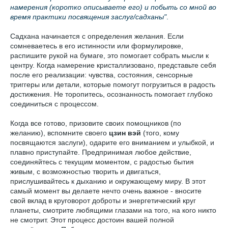
намерения (коротко описываете его) и побыть со мной во
время практики посвящения заслуг/садханы"
.
Садхана начинается с определения желания. Если
сомневаетесь в его истинности или формулировке,
распишите рукой на бумаге, это помогает собрать мысли к
центру. Когда намерение кристаллизовано, представьте себя
после его реализации: чувства, состояния, сенсорные
триггеры или детали, которые помогут погрузиться в радость
достижения. Не торопитесь, осознанность помогает глубоко
соединиться с процессом.
Когда все готово, призовите своих помощников (по
желанию), вспомните своего
цзин вэй
(того, кому
посвящаются заслуги), одарите его вниманием и улыбкой, и
плавно приступайте. Предпринимая любое действие,
соединяйтесь с текущим моментом, с радостью бытия
живым, с возможностью творить и двигаться,
прислушивайтесь к дыханию и окружающему миру. В этот
самый момент вы делаете нечто очень важное - вносите
свой вклад в круговорот доброты и энергетический круг
планеты, смотрите любящими глазами на того, на кого никто
не смотрит. Этот процесс достоин вашей полной