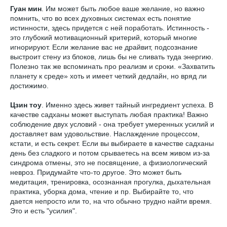
Гуан мин
. Им может быть любое ваше желание, но важно
помнить, что во всех духовных системах есть понятие
истинности, здесь придется с ней поработать. Истинность -
это глубокий мотивационный критерий, который многие
игнорируют. Если желание вас не драйвит, подсознание
выстроит стену из блоков, лишь бы не сливать туда энергию.
Полезно так же вспоминать про реализм и сроки. «Захватить
планету к среде» хоть и имеет четкий дедлайн, но вряд ли
достижимо.
Цзин тоу
. Именно здесь живет тайный ингредиент успеха. В
качестве садханы может выступать любая практика! Важно
соблюдение двух условий - она требует умеренных усилий и
доставляет вам удовольствие. Наслаждение процессом,
кстати, и есть секрет. Если вы выбираете в качестве садханы
день без сладкого и потом срываетесь на всем живом из-за
синдрома отмены, это не посвящение, а физиологический
невроз. Придумайте что-то другое. Это может быть
медитация, тренировка, осознанная прогулка, дыхательная
практика, уборка дома, чтение и пр. Выбирайте то, что
дается непросто или то, на что обычно трудно найти время.
Это и есть "усилия".