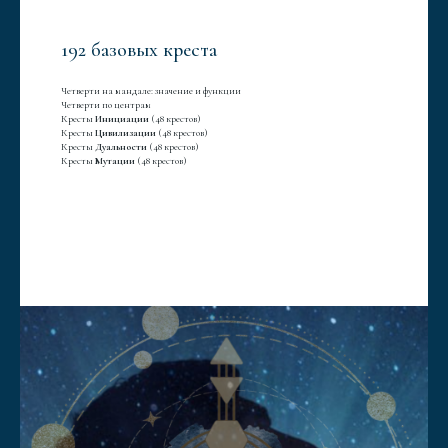
192 базовых креста
Четверти на мандале: значение и функции
Четверти по центрам
Кресты
Инициации
(48 крестов)
Кресты
Цивилизации
(48 крестов)
Кресты
Дуальности
(48 крестов)
Кресты
Мутации
(48 крестов)