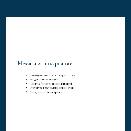
Механика инкарнации
Воплощение через 2 типа кристаллов
Бандлы и инкарнация
Понятие "инкарнационный крест"
Структура креста: локомотив и руки
Киноутинг чтения креста