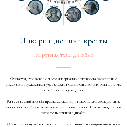
Инкарнационные кресты
запретная тема дизайна
Считается, что изучение своего инкарнационного креста может сильно
отвлекать и обуславливать ум, заставлять его вписываться в те роли и рамки,
до которых он еще не дорос.
Классический дизайн
предлагает ждать 3.5 года с начала эксперимента,
чтобы прикоснуться к главной теме своей инкарнации. И не важно, в каком
возрасте ты пришел в дизайн.
Однако, воплощаясь на Земле,
человек не живет изолировано
в своем