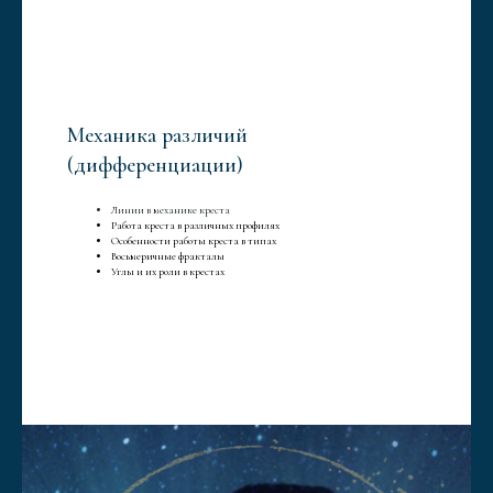
Механика различий
(дифференциации)
Линии в механике креста
Работа креста в различных профилях
Особенности работы креста в типах
Восьмеричные фракталы
Углы и их роли в крестах