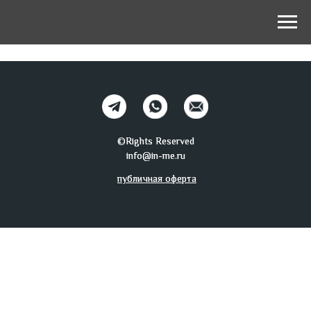
©Rights Reserved
©Rights Reserved
info@in-me.ru
info@in-me.ru
публичная оферта
публичная оферта