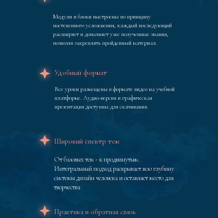
Модули и блоки выстроены по принципу
постепенного усложнения, каждый последующий
расширяет и дополняет уже полученные знания,
позволяя закреплять пройденный материал.
Удобный формат
Все уроки размещены в формате видео на учебной
платформе. Аудио-версия и графическая
презентация доступны для скачивания.
Широкий спектр тем
От базовых тем - к продвинутым.
Интегральный подход раскрывает всю глубину
системы дизайн человека и оставляет место для
творчества
Практика и обратная связь